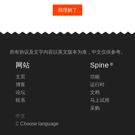
我理解了
所有协议及文字内容以
英文版
本为准，中文仅供参考。
网站
Spine
®
主页
功能
博客
运行时
论坛
文档
联系
马上试用
采购
中文
Choose language