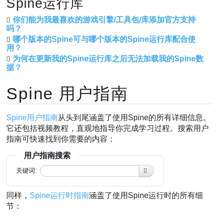
Spine运行库
你们能为我最喜欢的游戏引擎/工具包/库添加官方支持
吗？
哪个版本的Spine可与哪个版本的Spine运行库配合使
用？
为何在更新我的Spine运行库之后无法加载我的Spine数
据？
Spine 用户指南
Spine用户指南
从头到尾涵盖了使用Spine的所有详细信息。
它还包括视频教程，直观地指导你完成学习过程。搜索用户
指南可快速找到你需要的内容：
用户指南搜索
关键词:
同样，
Spine运行时指南
涵盖了使用Spine运行时的所有细
节：