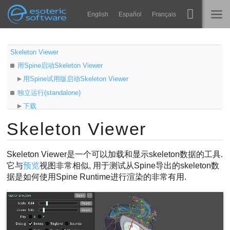
Navigation
Esoteric Software
English
Español
Français
Main Content
Spine
主页
Skeleton Viewer
用Spine启动Skeleton Viewer
功能
博客
用Spine试用版启动Skeleton Viewer
画廊
独立运行(standalone)
论坛
下载
运行时
Java
Skeleton Viewer
教学
运行
联系
加载数据
常见问题
Skeleton Viewer是一个可以加载和显示skeleton数据的工具.
使用Skeleton Viewer
它与
预览
视图非常相似, 用于测试从Spine导出的skeleton数
马上试用
据是如何使用Spine Runtime进行渲染的非常有用.
采购