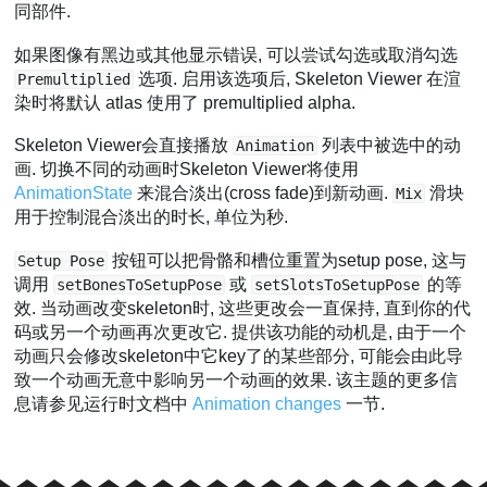
同部件.
如果图像有黑边或其他显示错误, 可以尝试勾选或取消勾选
选项. 启用该选项后, Skeleton Viewer 在渲
Premultiplied
染时将默认 atlas 使用了 premultiplied alpha.
Skeleton Viewer会直接播放
列表中被选中的动
Animation
画. 切换不同的动画时Skeleton Viewer将使用
AnimationState
来混合淡出(cross fade)到新动画.
滑块
Mix
用于控制混合淡出的时长, 单位为秒.
按钮可以把骨骼和槽位重置为setup pose, 这与
Setup Pose
调用
或
的等
setBonesToSetupPose
setSlotsToSetupPose
效. 当动画改变skeleton时, 这些更改会一直保持, 直到你的代
码或另一个动画再次更改它. 提供该功能的动机是, 由于一个
动画只会修改skeleton中它key了的某些部分, 可能会由此导
致一个动画无意中影响另一个动画的效果. 该主题的更多信
息请参见运行时文档中
Animation changes
一节.