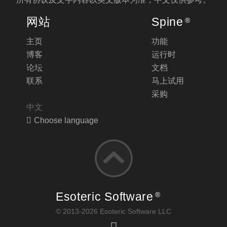
网站
Spine
®
主页
功能
博客
运行时
论坛
文档
联系
马上试用
采购
中文
Choose language
Esoteric Software
®
© 2013-2026 Esoteric Software LLC