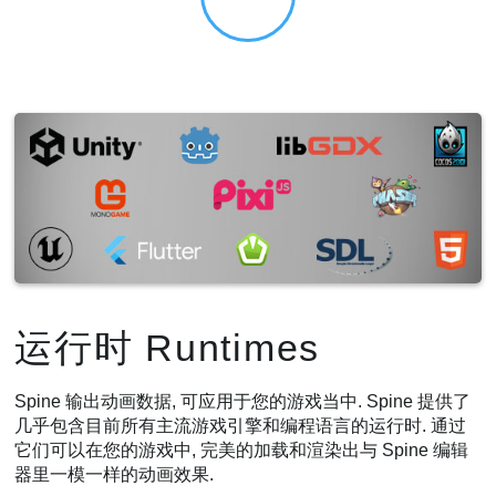
运行时 Runtimes
Spine 输出动画数据, 可应用于您的游戏当中. Spine 提供了
几乎包含目前所有主流游戏引擎和编程语言的运行时. 通过
它们可以在您的游戏中, 完美的加载和渲染出与 Spine 编辑
器里一模一样的动画效果.