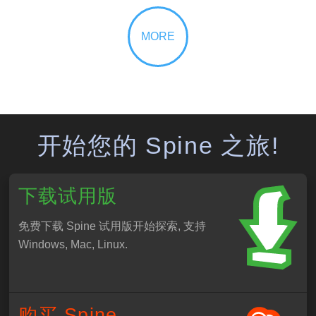
开始您的 Spine 之旅!
下载试用版
免费下载 Spine 试用版开始探索, 支持
Windows, Mac, Linux.
购买 Spine