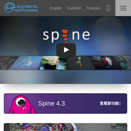
Navigation
Esoteric Software
English
Español
Français
Spine
主页
功能
博客
画廊
论坛
运行时
教学
联系
常见问题
Main Content
马上试用
Spine 4.3
查看新功能
采购