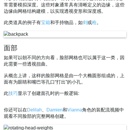
常需要模拟深度。这些对象通常具有清晰定义的边缘，这些
边缘由网格结构建模，以实现透视变形和深度感。
此类道具的例子有
宝箱
和手持物品，如
剑
或
枪
。
面部
如果可以朝不同的方向看，脸部网格也可以属于这一类，因
此需要一些透视扭曲。
从概念上讲，这样的脸部网格是由一个大椭圆形组成的，上
面有为眼睛和嘴巴等孔口“打出”的小孔。
此
技巧
显示了创建面孔时的一般逻辑:
你还可以在
Delilah
、
Damien
和
Vianna
角色的装配流视频中
观看不同脸部的完整网格创建。