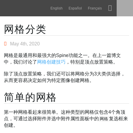
Navigation
Esoteric Software
English
Español
Français
Main Content
Spine
主页
网格分类
功能
博客
May 4th, 2020
画廊
网格是最通用和最强大的Spine功能之一。在上一篇博文
论坛
中，我们讨论了
网格创建技巧
，特别是顶点放置策略。
运行时
除了顶点放置策略，我们还可以将网格分为3大类供选择，
教学
联系
从而更容易决定如何为特定图像创建网格。
常见问题
简单的网格
马上试用
采购
第一种网格看起来很简单。这种类型的网格仅包含4个角顶
点，可通过选择附件并选中附件属性面板中的
复选框来
网格
创建。