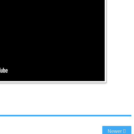
Newer