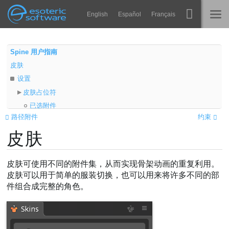
Navigation
Esoteric Software
English
Español
Français
Main Content
Spine
主页
Spine 用户指南
皮肤
功能
博客
设置
画廊
皮肤占位符
论坛
已选附件
运行时
路径附件
约束
属性
教学
皮肤
导出
联系
颜色
常见问题
添加到皮肤
皮肤可使用不同的附件集，从而实现骨架动画的重复利用。
马上试用
文件夹
皮肤可以用于简单的服装切换，也可以用来将许多不同的部
件组合成完整的角色。
活动皮肤
采购
皮肤附件
皮肤骨骼
皮肤约束