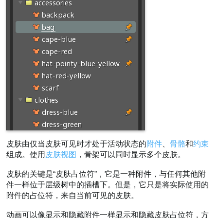
受约束的骨骼
皮肤约束示例
警告
骨骼警告
附件警告
约束警告
复制皮肤
皮肤工作流程
第一个皮肤
相似皮肤
程序化皮肤
皮肤由仅当皮肤可见时才处于活动状态的
附件
、
骨骼
和
约束
移除皮肤占位符
组成。使用
皮肤视图
，骨架可以同时显示多个皮肤。
混合和搭配
皮肤的关键是“皮肤占位符”，它是一种附件，与任何其他附
视频
件一样位于层级树中的插槽下。但是，它只是将实际使用的
附件的占位符，来自当前可见的皮肤。
动画可以像显示和隐藏附件一样显示和隐藏皮肤占位符，方