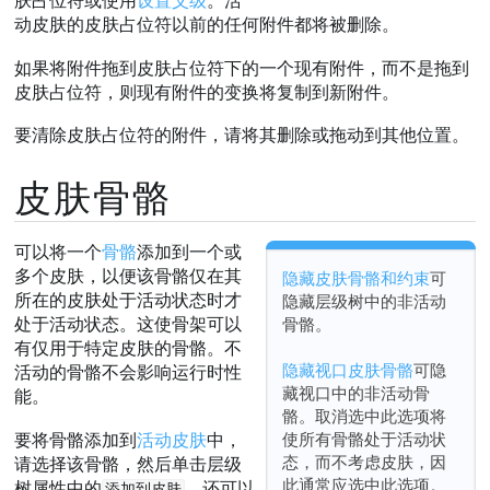
肤占位符或使用
设置父级
。活
动皮肤的皮肤占位符以前的任何附件都将被删除。
如果将附件拖到皮肤占位符下的一个现有附件，而不是拖到
皮肤占位符，则现有附件的变换将复制到新附件。
要清除皮肤占位符的附件，请将其删除或拖动到其他位置。
皮肤骨骼
可以将一个
骨骼
添加到一个或
多个皮肤，以便该骨骼仅在其
隐藏皮肤骨骼和约束
可
所在的皮肤处于活动状态时才
隐藏层级树中的非活动
骨骼。
处于活动状态。这使骨架可以
有仅用于特定皮肤的骨骼。不
隐藏视口皮肤骨骼
可隐
活动的骨骼不会影响运行时性
藏视口中的非活动骨
能。
骼。取消选中此选项将
使所有骨骼处于活动状
要将骨骼添加到
活动皮肤
中，
态，而不考虑皮肤，因
请选择该骨骼，然后单击层级
此通常应选中此选项。
树属性中的
。还可以
添加到皮肤