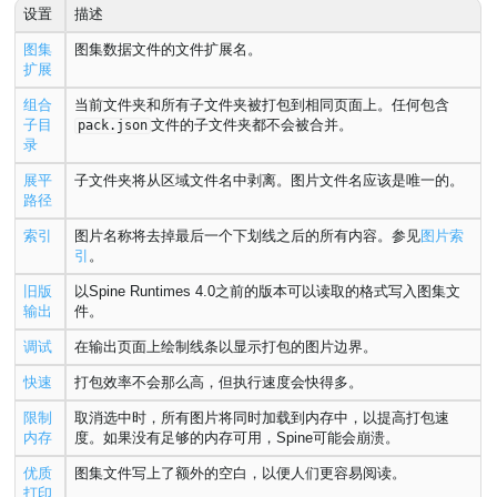
设置
描述
图集
图集数据文件的文件扩展名。
扩展
组合
当前文件夹和所有子文件夹被打包到相同页面上。任何包含
子目
文件的子文件夹都不会被合并。
pack.json
录
展平
子文件夹将从区域文件名中剥离。图片文件名应该是唯一的。
路径
索引
图片名称将去掉最后一个下划线之后的所有内容。参见
图片索
引
。
旧版
以Spine Runtimes 4.0之前的版本可以读取的格式写入图集文
输出
件。
调试
在输出页面上绘制线条以显示打包的图片边界。
快速
打包效率不会那么高，但执行速度会快得多。
限制
取消选中时，所有图片将同时加载到内存中，以提高打包速
内存
度。如果没有足够的内存可用，Spine可能会崩溃。
优质
图集文件写上了额外的空白，以便人们更容易阅读。
打印