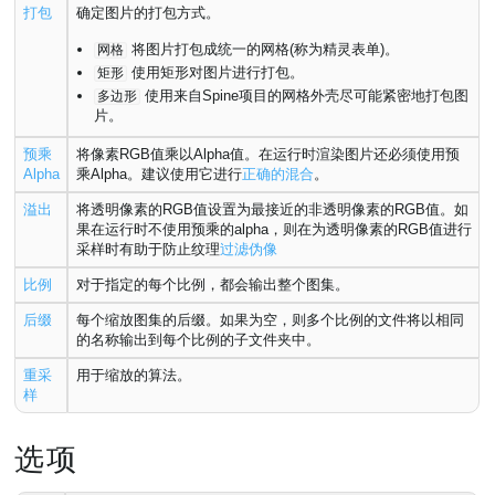
打包
确定图片的打包方式。
将图片打包成统一的网格(称为精灵表单)。
网格
使用矩形对图片进行打包。
矩形
使用来自Spine项目的网格外壳尽可能紧密地打包图
多边形
片。
预乘
将像素RGB值乘以Alpha值。在运行时渲染图片还必须使用预
Alpha
乘Alpha。建议使用它进行
正确的混合
。
溢出
将透明像素的RGB值设置为最接近的非透明像素的RGB值。如
果在运行时不使用预乘的alpha，则在为透明像素的RGB值进行
采样时有助于防止纹理
过滤伪像
比例
对于指定的每个比例，都会输出整个图集。
后缀
每个缩放图集的后缀。如果为空，则多个比例的文件将以相同
的名称输出到每个比例的子文件夹中。
重采
用于缩放的算法。
样
选项