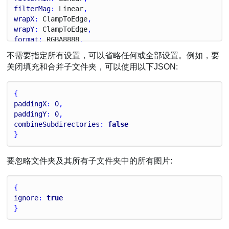
filterMag
: 
Linear
,
wrapX
: 
Clamp
To
Edge
,
wrapY
: 
Clamp
To
Edge
,
format
: 
R
G
B
A8888
,
atlasExtension
: .
atlas
,
不需要指定所有设置，可以省略任何或全部设置。例如，要
combineSubdirectories
: 
false
,
关闭填充和合并子文件夹，可以使用以下JSON:
flattenPaths
: 
false
,
useIndexes
: 
false
,
debug
: 
false
,
{
fast
: 
false
,
paddingX
: 
0
,
limitMemory
: 
true
,
paddingY
: 
0
,
currentProject
: 
true
,
combineSubdirectories
: 
false
packing
: 
rectangles
,
}
silent
: 
false
,
ignore
: 
false
要忽略文件夹及其所有子文件夹中的所有图片:
}
{
ignore
: 
true
}