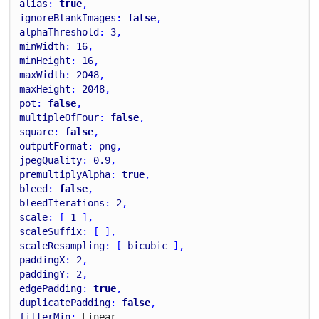
alias
: 
true
,
ignoreBlankImages
: 
false
,
alphaThreshold
: 
3
,
minWidth
: 
16
,
minHeight
: 
16
,
maxWidth
: 
2048
,
maxHeight
: 
2048
,
pot
: 
false
,
multipleOfFour
: 
false
,
square
: 
false
,
outputFormat
: 
png
,
jpegQuality
: 
0.9
,
premultiplyAlpha
: 
true
,
bleed
: 
false
,
bleedIterations
: 
2
,
scale
: [ 
1
 ],
scaleSuffix
: [ ],
scaleResampling
: [ 
bicubic
 ],
paddingX
: 
2
,
paddingY
: 
2
,
edgePadding
: 
true
,
duplicatePadding
: 
false
,
filterMin
: 
Linear
,