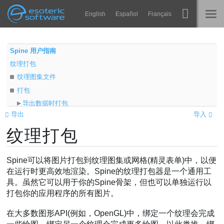
Navigation
Esoteric Software
English
Español
Français
Main Content
Spine
主页
Spine 用户指南
纹理打包
功能
博客
纹理图集文件
画廊
打包
论坛
导出数据时打包
运行时
导出
导入
单独运行纹理打包器。
教学
纹理打包
设置
联系
区域
常见问题
区域填充
Spine可以将图片打包到纹理图集或网格(精灵表单)中，以便
马上试用
页面
在运行时更高效地渲染。Spine的纹理打包器是一个通用工
具。虽然它可以用于你的Spine骨架，但也可以单独运行以
运行时
采购
打包你的应用程序的所有图片。
输出
选项
在大多数图形API(例如，OpenGL)中，绑定一个纹理会完成
其他