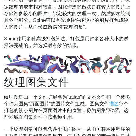
一些绘图，绑定另一个纹理会完成更多绘图，以此类推。绑
定纹理的成本相对较高，因此理想的做法是在较大的图片上
文件夹结构
存储许多较小的图片，绑定较大的纹理一次，然后多次绘制
JSON配置
其各个部分。Spine可以有效地将许多较小的图片打包成较
纹理图集名称
大的图片，从而形成所谓的“纹理图集”。
Ninepatch
Spine使用多种高级打包算法。打包是用许多各种大小的试
图片索引
探法完成的，并选择最有效的结果。
纹理解包器
纹理图集文件
纹理图集由一个文件扩展名为“.atlas”的文本文件和一个或多
个称为图集“页面图片”的图片文件组成。图集文件
描述
每个
打包的较小图片在页面图片中的位置，称为图集“区域”。这
些区域在图集文件中按名称引用。
一个纹理图集可以包含多个页面图片，从而可将应用程序的
所有图片打包到单个图集中。使用多个图集的唯一原因是某