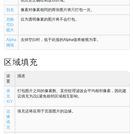
别注意正确绘制这些区域。
别名
像素对像素相同的两张图片将只打包一次。
忽略
仅为透明像素的图片将不会打包。
空白
图片
Alpha
去掉空白时，低于此值的Alpha值将被视为零。
阈值
区域填充
设
描述
置
填
打包图片之间的像素数。某些纹理滤波会平均相邻像素，因此建
充
议填充为2以避免相邻区域相互影响。
X/Y
边
填充还将应用于页面图片的边缘。
缘
填
充