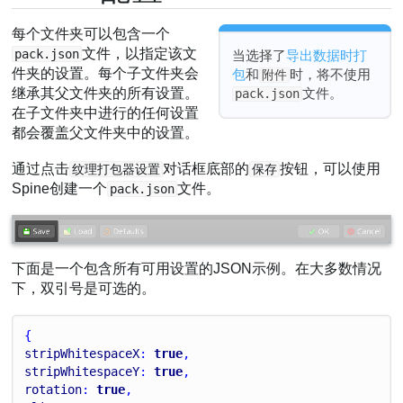
每个文件夹可以包含一个
文件，以指定该文
pack.json
当选择了
导出数据时打
件夹的设置。每个子文件夹会
包
和
时，将不使用
附件
文件。
继承其父文件夹的所有设置。
pack.json
在子文件夹中进行的任何设置
都会覆盖父文件夹中的设置。
通过点击
对话框底部的
按钮，可以使用
纹理打包器设置
保存
Spine创建一个
文件。
pack.json
下面是一个包含所有可用设置的JSON示例。在大多数情况
下，双引号是可选的。
{
stripWhitespaceX
: 
true
,
stripWhitespaceY
: 
true
,
rotation
: 
true
,