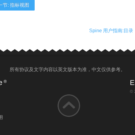
一节: 指标视图
Spine 用户指南:目录
所有协议及文字内容以
英文版
本为准，中文仅供参考。
e
E
®
© 
用