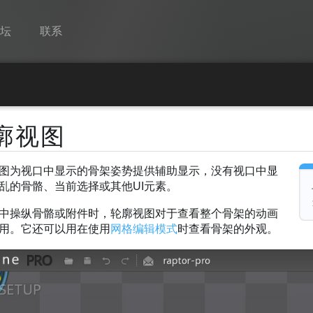
论坛
联系
Spine
功能
廓视图
画廊
图为视口中显示的骨架姿势提供辅助显示，没有视口中显
运行时
乱的骨骼、当前选择或其他UI元素。
教学
中操纵骨骼或附件时，轮廓视图对于查看整个骨架的动画
常见问题
用。它还可以用在使用
网格编辑模式
时查看骨架的外观。
马上试用
采购