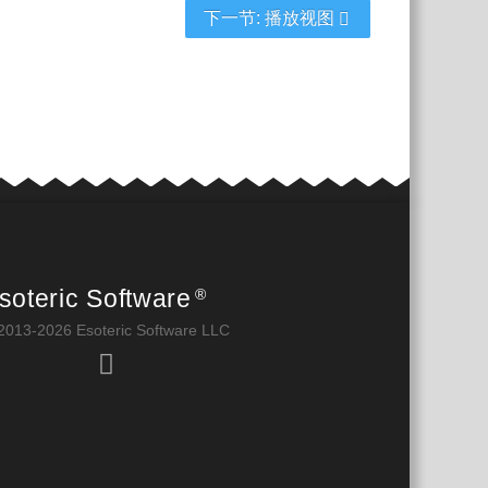
下一节: 播放视图
soteric Software
®
2013-2026 Esoteric Software LLC