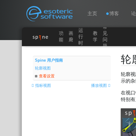
Navigation
Esoteric Software
主页
博客
常
运
功
画
教
见
主页
行
能
廊
学
问
时
题
Main Content
博客
轮
Spine 用户指南
轮廓视图
论坛
轮廓视
查看设置
示的杂
指标视图
播放视图
联系
在视口
特别有