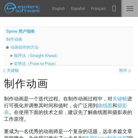
Navigation
Esoteric Software
English
Español
Français
Main Content
Spine
主页
Spine 用户指南
制作动画
功能
博客
动画创作的方法
画廊
顺序法（Straight Ahead）
论坛
姿势法（Pose to Pose）
运行时
关键帧
附件
分层法（Layered）
教学
制作动画
结合法
联系
曲线
常见问题
视频
制作动画是一个迭代过程。在制作动画过程中，对
关键帧
进
马上试用
行可视化并调整其时间和值时，会广泛用到
曲线图
和
摄影
表
。在使用下面的技术之前，建议先了解曲线图和摄影表的
采购
工作原理。
要成为一名优秀的动画师是一个复杂的话题，远非本篇文章