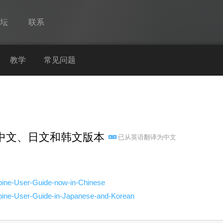
论坛
联系
Spine
教学
常见问题
功能
画廊
运行时
供中文、日文和韩文版本
已从
英语
翻译为
中文
教学
常见问题
马上试用
Spine-User-Guide-now-in-Chinese
/Spine-User-Guide-in-Japanese-and-Korean
采购