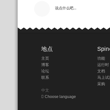
说点什么吧...
地点
Spin
主页
功能
博客
运行时
论坛
文档
联系
马上试
采购
中文
Choose language