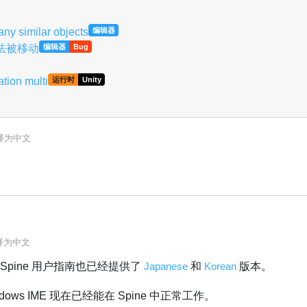
ny similar objects
编辑器
法被移动
编辑器
Bug
tion multi
运行时
Unity
译为
中文
译为
中文
Spine 用户指南也已经提供了
Japanese
和
Korean
版本。
dows IME 现在已经能在 Spine 中正常工作。