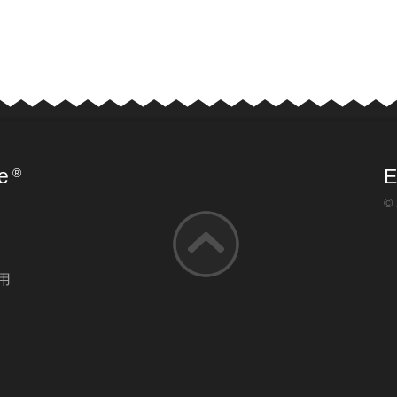
e
E
®
© 
用