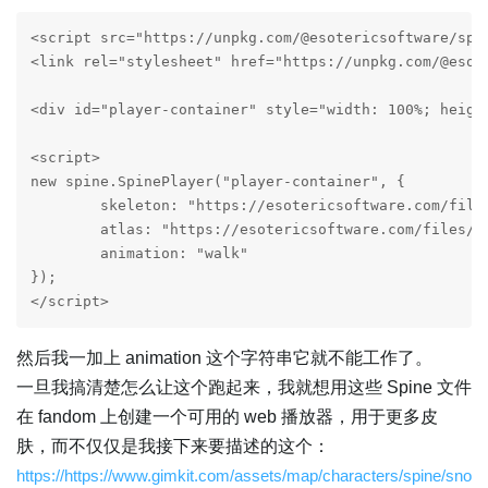
<script src="https://unpkg.com/@esotericsoftware/spin
<link rel="stylesheet" href="https://unpkg.com/@esot
<div id="player-container" style="width: 100%; height
<script>

new spine.SpinePlayer("player-container", {

	skeleton: "https://esotericsoftware.com/files/examples/4.2/spineboy/export/spineboy-pro.json",

	atlas: "https://esotericsoftware.com/files/examples/4.2/spineboy/export/spineboy-pma.atlas"

	animation: "walk"

});

</script> 
然后我一加上 animation 这个字符串它就不能工作了。
一旦我搞清楚怎么让这个跑起来，我就想用这些 Spine 文件
在 fandom 上创建一个可用的 web 播放器，用于更多皮
肤，而不仅仅是我接下来要描述的这个：
https://https://www.gimkit.com/assets/map/characters/spine/sno