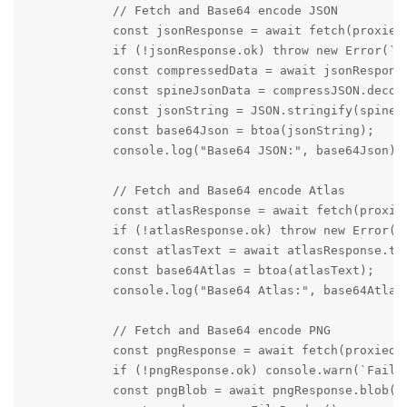
            // Fetch and Base64 encode JSON

            const jsonResponse = await fetch(proxiedJ
            if (!jsonResponse.ok) throw new Error(`Fa
            const compressedData = await jsonResponse
            const spineJsonData = compressJSON.decomp
            const jsonString = JSON.stringify(spineJs
            const base64Json = btoa(jsonString);

            console.log("Base64 JSON:", base64Json);

            // Fetch and Base64 encode Atlas

            const atlasResponse = await fetch(proxied
            if (!atlasResponse.ok) throw new Error(`F
            const atlasText = await atlasResponse.tex
            const base64Atlas = btoa(atlasText);

            console.log("Base64 Atlas:", base64Atlas)
            // Fetch and Base64 encode PNG

            const pngResponse = await fetch(proxiedPn
            if (!pngResponse.ok) console.warn(`Failed
            const pngBlob = await pngResponse.blob();