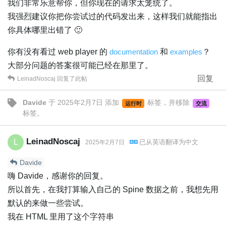
我们非常乐意帮你，但你现在的请求太笼统了。
我强烈建议你把你尝试过的代码发出来，这样我们就能指出
你具体哪里出错了 🙂
你有没有看过 web player 的
documentation
和
examples
？
大部分问题的答案很可能已经在那里了。
回复
LeinadNoscaj
回复了此帖
Davide
于
2025年2月7日
添加
标签
，并移除
运行时
交流
标签
。
LeinadNoscaj
L
已从
英语
翻译为
中文
2025年2月7日
Davide
嗨 Davide，感谢你的回复。
所以首先，在我打算输入自己的 Spine 数据之前，我想先用
默认的来做一些尝试。
我在 HTML 里用了这个字符串