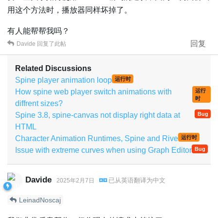
用这个方法时，播放器同样坏掉了。
有人能帮帮我吗？
回复
Davide
回复了此帖
Related Discussions
Spine player animation loop
运行时
How spine web player switch animations with
运行
时
diffrent sizes?
Spine 3.8, spine-canvas not display right data at
Bug
HTML
Character Animation Runtimes, Spine and Rive
运行时
Issue with extreme curves when using Graph Editor
Bug
Davide
已从
英语
翻译为
中文
2025年2月7日
LeinadNoscaj