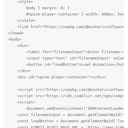
    <style>

        body { margin: 0; }

        #spine-player-container { width: 600px; heigh
    </style>

    <link href="https://unpkg.com/@esotericsoftware/
</head>

<body>

    <div>

        <label for="filenameInput">Enter Filename:</l
        <input type="text" id="filenameInput" value="
        <button id="loadButton">Load Animation</butto
    </div>

    <div id="spine-player-container"></div>

    <script src="https://unpkg.com/@esotericsoftware
    <script src="https://cdn.jsdelivr.net/npm/compres
    <script>

        document.addEventListener('DOMContentLoaded',
    const filenameInput = document.getElementById('fi
    const loadButton = document.getElementById('loadB
    const GIMKIT_ASSET_BASE_URL = 'https://www.gimkit