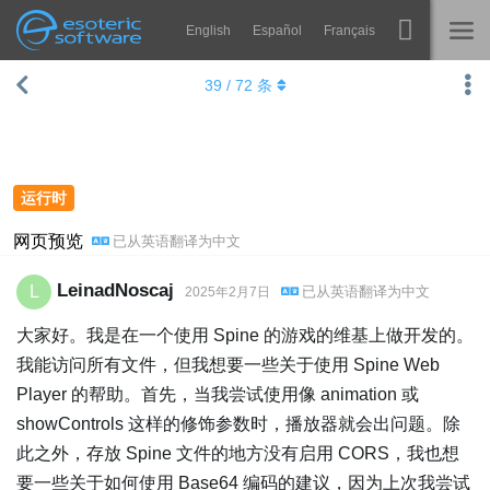
English
Español
Français
导航
Esoteric Software
39
/
72
条
Spine
主页
功能
博客
画廊
运行时
论坛
运行时
网页预览
已从
英语
翻译为
中文
教学
联系
LeinadNoscaj
L
已从
英语
翻译为
中文
2025年2月7日
常见问题
大家好。我是在一个使用 Spine 的游戏的维基上做开发的。
马上试用
我能访问所有文件，但我想要一些关于使用 Spine Web
Player 的帮助。首先，当我尝试使用像 animation 或
采购
showControls 这样的修饰参数时，播放器就会出问题。除
此之外，存放 Spine 文件的地方没有启用 CORS，我也想
要一些关于如何使用 Base64 编码的建议，因为上次我尝试