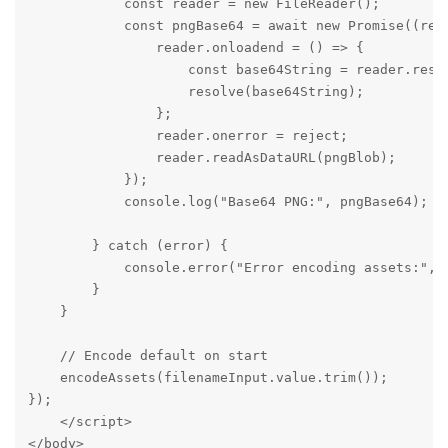
            const reader = new FileReader();

            const pngBase64 = await new Promise((reso
                reader.onloadend = () => {

                    const base64String = reader.resul
                    resolve(base64String);

                };

                reader.onerror = reject;

                reader.readAsDataURL(pngBlob);

            });

            console.log("Base64 PNG:", pngBase64);

        } catch (error) {

            console.error("Error encoding assets:", e
        }

    }

    // Encode default on start

    encodeAssets(filenameInput.value.trim());

});

    </script>

</body>
