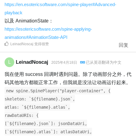
https://en.esotericsoftware.com/spine-player#Advanced-
playback
以及 AnimationState：
https://esotericsoftware.com/spine-applying-
animations#AnimationState-API
LeinadNoscaj
觉得很赞
回复
LeinadNoscaj
L
已从
英语
翻译为
中文
2025年4月18日
我在使用 success 回调时遇到问题。除了动画部分之外，代
码其他地方都能正常工作，但我就是没法让动画运行起来。
new spine.SpinePlayer("player-container", {
skeleton: `${filename}.json`,
atlas: `${filename}.atlas`,
rawDataURIs: {
[`${filename}.json`]: jsonDataUri,
[`${filename}.atlas`]: atlasDataUri,