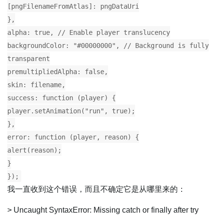
[pngFilenameFromAtlas]: pngDataUri
},
alpha: true, // Enable player translucency
backgroundColor: "#00000000", // Background is fully
transparent
premultipliedAlpha: false,
skin: filename,
success: function (player) {
player.setAnimation("run", true);
},
error: function (player, reason) {
alert(reason);
}
});
我一直收到这个错误，而且不确定它是从哪里来的：
> Uncaught SyntaxError: Missing catch or finally after try