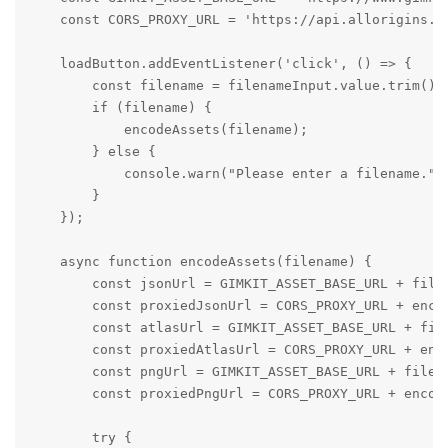
    const CORS_PROXY_URL = 'https://api.allorigins.wi
    loadButton.addEventListener('click', () => {

        const filename = filenameInput.value.trim();

        if (filename) {

            encodeAssets(filename);

        } else {

            console.warn("Please enter a filename.");
        }

    });

    async function encodeAssets(filename) {

        const jsonUrl = GIMKIT_ASSET_BASE_URL + filen
        const proxiedJsonUrl = CORS_PROXY_URL + encod
        const atlasUrl = GIMKIT_ASSET_BASE_URL + file
        const proxiedAtlasUrl = CORS_PROXY_URL + enco
        const pngUrl = GIMKIT_ASSET_BASE_URL + filena
        const proxiedPngUrl = CORS_PROXY_URL + encode
        try {
