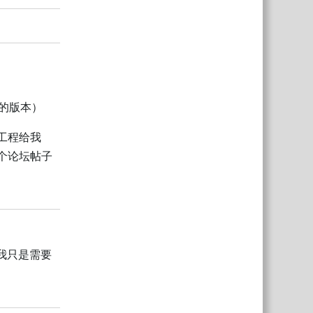
？
列出的版本）
 工程给我
个论坛帖子
回复
我只是需要
回复