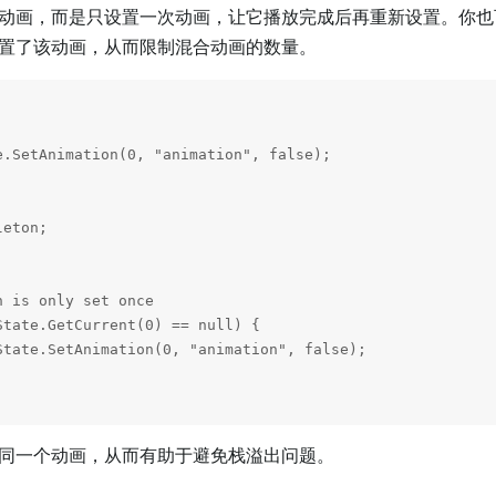
动画，而是只设置一次动画，让它播放完成后再重新设置。你也
置了该动画，从而限制混合动画的数量。


.SetAnimation(0, "animation", false);

eton;

 is only set once

tate.GetCurrent(0) == null) {

tate.SetAnimation(0, "animation", false);

同一个动画，从而有助于避免栈溢出问题。