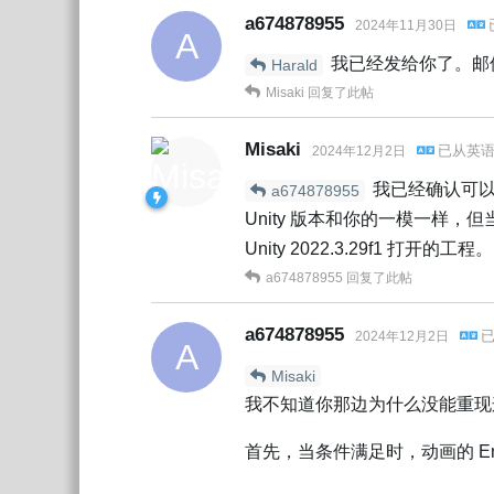
a674878955
2024年11月30日
A
我已经发给你了。邮件的主题
Harald
Misaki
回复了此帖
Misaki
已从
英
2024年12月2日
我已经确认可以
a674878955
Unity 版本和你的一模一样，但
Unity 2022.3.29f1 
a674878955
回复了此帖
a674878955
2024年12月2日
A
Misaki
我不知道你那边为什么没能重现
首先，当条件满足时，动画的 E