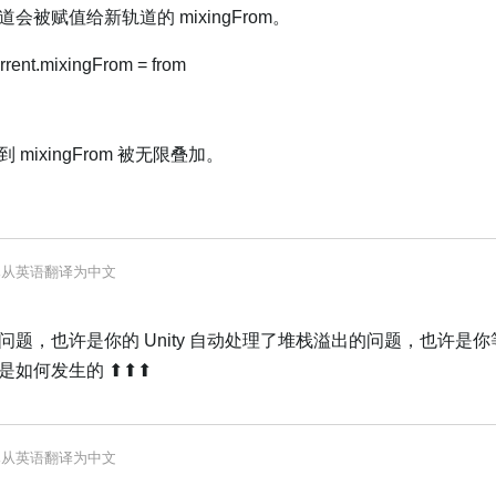
被赋值给新轨道的 mixingFrom。
rent.mixingFrom = from
ixingFrom 被无限叠加。
已从
英语
翻译为
中文
题，也许是你的 Unity 自动处理了堆栈溢出的问题，也许是
是如何发生的 ⬆⬆⬆
已从
英语
翻译为
中文