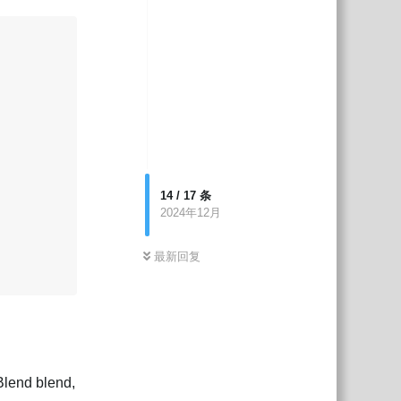
14
/
17
条
2024年12月
最新回复
Blend blend,