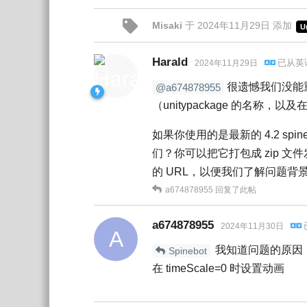
Misaki
于
2024年11月29日
添加
U
Harald
已从
英
2024年11月29日
很遗憾我们没能重现
@a674878955
（unitypackage 的名称，以及
如果你使用的是最新的 4.2 spi
们？你可以把它打包成 zip 文
的 URL，以便我们了解问题背
a674878955
回复了此帖
a674878955
2024年11月30日
A
我知道问题的原因
Spinebot
在 timeScale=0 时设置动画