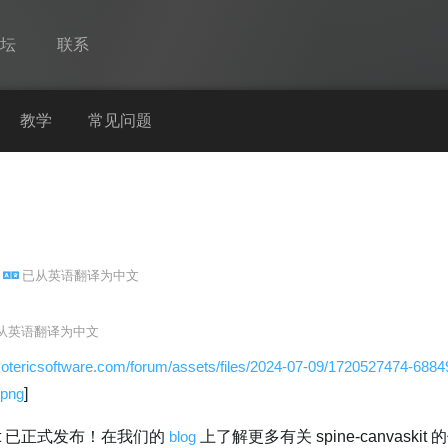
论坛
联系
Spine
教学
常见问题
功能
画廊
运行时
已从
英语
翻译为
中文
教学
常见问题
从
英语
翻译为
中文
马上试用
esotericsoftware.com/forum/assets/files/2024-07-09/1720527474-6884
.png
]
采购
skit 已正式发布！在我们的
blog
上了解更多有关 spine-canvaskit