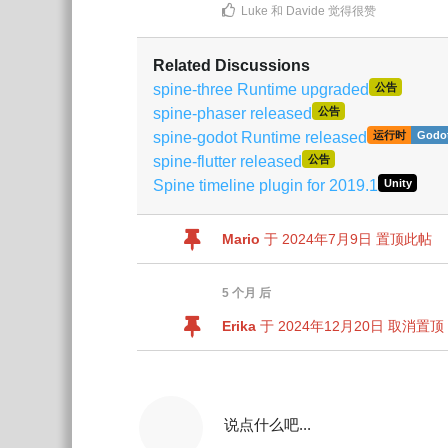
Luke
和
Davide
觉得很赞
Related Discussions
spine-three Runtime upgraded
公告
spine-phaser released
公告
spine-godot Runtime released
运行时
Godo
spine-flutter released
公告
Spine timeline plugin for 2019.1
Unity
Mario
于
2024年7月9日
置顶此帖
5 个月
后
Erika
于
2024年12月20日
取消置顶
说点什么吧...