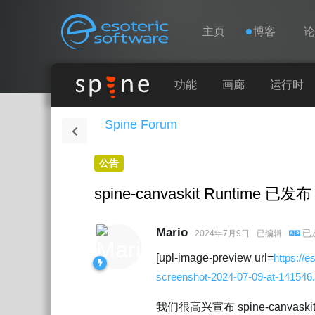
导航
Esoteric Software
主页
博客
主页
功能
画廊
运行时
Spine Forum
博客
公告
论坛
spine-canvaskit Runtime 已发布
联系
Mario
已
2024年7月9日
已编辑
[upl-image-preview url=
https://
screenshot-2024-07-09-at-141546
我们很高兴宣布 spine-canva