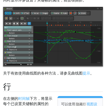
同时显示许多设置了关键帧的属性，就会很拥挤。
分离属性
曲线类型
预设
导航
帧
自动
选择
同步
框选
操作关键帧
新关键帧
关于有效使用曲线图的各种方法，请参见曲线图
提示
。
轴
对齐
行
剪贴板按钮
移位
在左侧的
时间轴
下方，将显示
偏移
每个已设置关键帧的属性的
可以使用
视图设
隐藏行
为所有显示设置关键帧(Key shown)