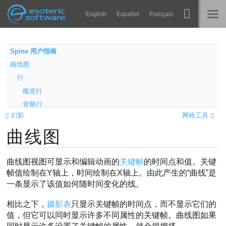
Navigation
Esoteric Software
English
Español
Français
Main Content
Spine
主页
Spine 用户指南
曲线图
功能
博客
行
画廊
概览行
论坛
骨骼行
运行时
幻影
网格工具
属性行
教学
曲线图
其他行
联系
内容
常见问题
解锁
曲线图视图可显示和编辑动画的
关键帧
的时间点和值。关键
马上试用
锁定
帧值绘制在Y轴上，时间绘制在X轴上。由此产生的“曲线”是
一条显示了该值如何随时间变化的线。
顺序
采购
筛选器
相比之下，
摄影表
只显示关键帧的时间点，而不显示它们的
曲线
值，但它可以同时显示许多不同属性的关键帧。曲线图如果
重复