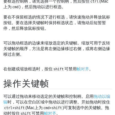
要框选控制柄，请先选择一个控制柄，然后按住
(Mac
ctrl
上为
)，然后拖动以进行框选。
cmd
要在不保留框选的情况下进行框选，请快速拖动并释放鼠标
按钮。要在选择关键帧时保持框选状态，请拖动后短暂暂
停，然后释放鼠标按钮。
可以拖动框选的边缘来缩放选定的关键帧。缩放可用于反转
关键帧的顺序，方法是将左侧边缘移过右侧，或将右侧边缘
移过左侧。
在创建或缩放框选时，按住
可禁用
帧对齐
。
shift
操作关键帧
可以通过拖动来移动选定的关键帧和控制柄。启用
拖动以编
辑
时，可以在空白区域中拖动以进行调整。开始拖动时按住
(Mac上为
)可复制选中的关键帧。拖
ctrl+shift
cmd+shift
动时按住
可禁用
帧对齐
。
shift