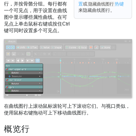
行，并按骨骼分组。每行都有
置
或
热键
隐藏曲线图行
控制柄模式
来隐藏曲线图行。
一个可见点，用于设置在曲线
偏好
图中显示哪些属性曲线。在可
见点上单击鼠标右键或按住Ctrl
存储
键可同时设置多个可见点。
查看设置
视频
在曲线图行上滚动鼠标滚轮可上下滚动它们。与视口类似，
使用鼠标右键拖动可上下移动曲线图行。
概览行