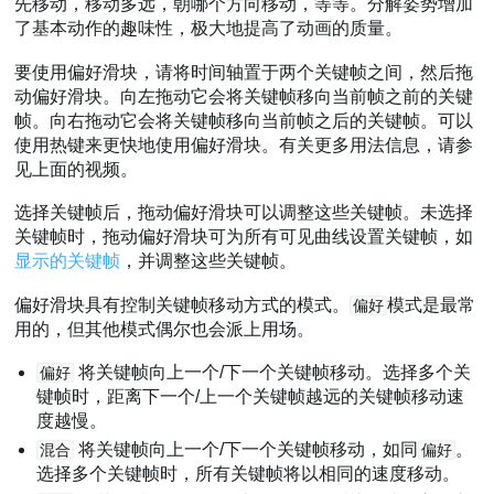
先移动，移动多远，朝哪个方向移动，等等。分解姿势增加
了基本动作的趣味性，极大地提高了动画的质量。
要使用偏好滑块，请将时间轴置于两个关键帧之间，然后拖
动偏好滑块。向左拖动它会将关键帧移向当前帧之前的关键
帧。向右拖动它会将关键帧移向当前帧之后的关键帧。可以
使用热键来更快地使用偏好滑块。有关更多用法信息，请参
见上面的视频。
选择关键帧后，拖动偏好滑块可以调整这些关键帧。未选择
关键帧时，拖动偏好滑块可为所有可见曲线设置关键帧，如
显示的关键帧
，并调整这些关键帧。
偏好滑块具有控制关键帧移动方式的模式。
模式是最常
偏好
用的，但其他模式偶尔也会派上用场。
将关键帧向上一个/下一个关键帧移动。选择多个关
偏好
键帧时，距离下一个/上一个关键帧越远的关键帧移动速
度越慢。
将关键帧向上一个/下一个关键帧移动，如同
。
混合
偏好
选择多个关键帧时，所有关键帧将以相同的速度移动。