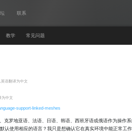
论坛
联系
Spine
教学
常见问题
功能
画廊
运行时
从
英语
翻译为
中文
教学
常见问题
译为
中文
马上试用
Language-support-linked-meshes
采购
、克罗地亚语、法语、日语、韩语、西班牙语或俄语作为操作系
是否会默认使用相应的语言？我只是想确认它在真实环境中能正常工作。