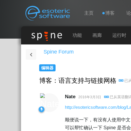
导航
Esoteric Software
主页
博客
主页
功能
画廊
运行时
Spine Forum
博客
编辑器
论坛
博客：语言支持与链接网格
已
联系
Nate
已从
英语
翻
2016年3月3日
http://esotericsoftware.com/blog/
顺便说一下，有没有人使用中文
可以帮忙确认一下 Spine 