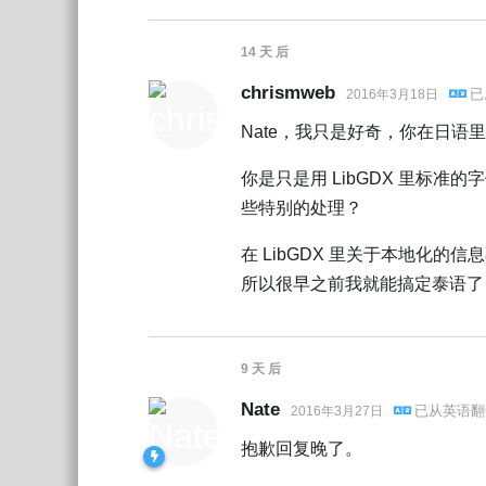
14 天
后
chrismweb
已
2016年3月18日
Nate，我只是好奇，你在日
你是只是用 LibGDX 里标准
些特别的处理？
在 LibGDX 里关于本地化
所以很早之前我就能搞定泰语了 
9 天
后
Nate
已从
英语
翻
2016年3月27日
抱歉回复晚了。