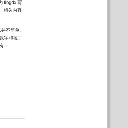
libgdx 写
上。相关内容
来并不简单。
数字和拉丁
有：
回复
回复