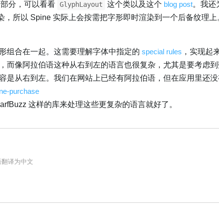
排版部分，可以看看
这个类以及这个
blog post
。我还为 
GlyphLayout
字体渲染，所以 Spine 实际上会按需把字形即时渲染到一个后备纹理
形组合在一起。这需要理解字体中指定的
special rules
，实现起
，而像阿拉伯语这种从右到左的语言也很复杂，尤其是要考虑到
容是从右到左。我们在网站上已经有阿拉伯语，但在应用里还没
pine-purchase
 HarfBuzz 这样的库来处理这些更复杂的语言就好了。
语
翻译为
中文