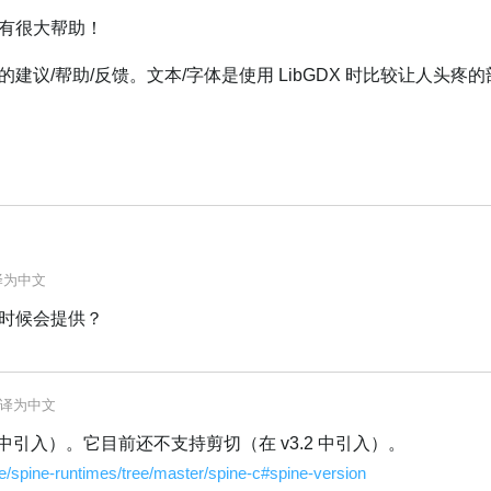
有很大帮助！
建议/帮助/反馈。文本/字体是使用 LibGDX 时比较让人头疼
译为
中文
么时候会提供？
译为
中文
3.1 中引入）。它目前还不支持剪切（在 v3.2 中引入）。
re/spine-runtimes/tree/master/spine-c#spine-version