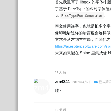
首先我重写了 libgdx 的字体
了基于 FreeType 的即时
见
。
FreeTypeFontGenerator
泰文使用连字，也就是把多个字
像印地语这样的语言也会这样做
文本是从左到右布局，而其他内
https://ar.esotericsoftware.com/s
未来如果能在 Spine 里集成像
11 天
后
zm4341
已从
英
2016年4月7日
哇～！
13 天
后