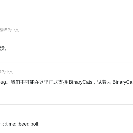
翻译为
中文
 崩溃。
译为
中文
 bug。我们不可能在这里正式支持 BinaryCats，试着去 BinaryC
: :time: :beer: :rofl: