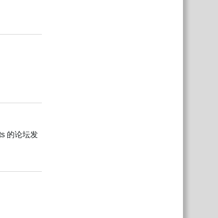
回复
回复
ats 的论坛发
回复
中文
回复