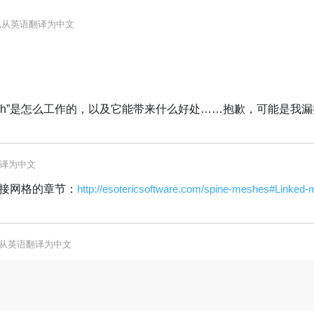
已从
英语
翻译为
中文
 mesh”是怎么工作的，以及它能带来什么好处……抱歉，可能是我
译为
中文
接网格的章节：
http://esotericsoftware.com/spine-meshes#Linked
从
英语
翻译为
中文