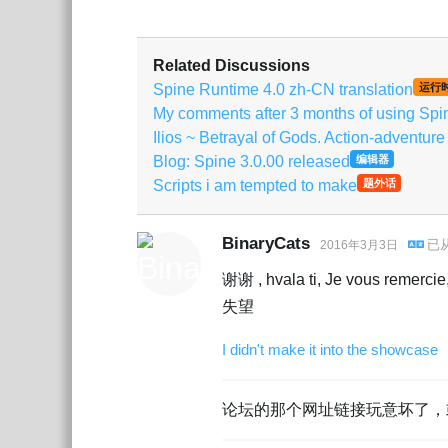
Related Discussions
Spine Runtime 4.0 zh-CN translation
运行
My comments after 3 months of using Spi
Ilios ~ Betrayal of Gods. Action-adventu
Blog: Spine 3.0.00 released
编辑器
Scripts i am tempted to make
题外话
BinaryCats
已
2016年3月3日
谢谢 , hvala ti, Je vous
失望
I didn't make it into the showcase
论坛的那个网址链接玩意坏了，