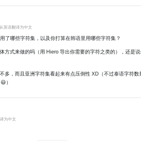
从
英语
翻译为
中文
语里用了哪些字符集，以及你打算在韩语里用哪些字符集？
的字体方式来做的吗（用 Hiero 导出你需要的字符之类的），还是
的信息不多，而且亚洲字符集看起来有点压倒性 XD（不过泰语字符
😃）
译为
中文