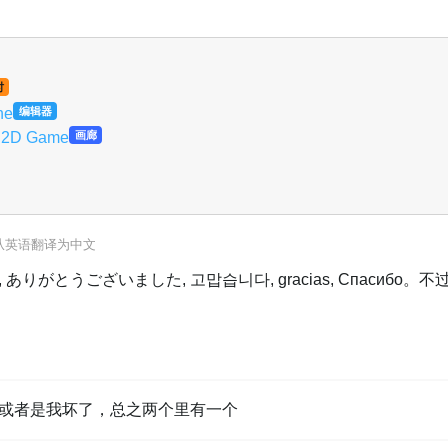
时
ne
编辑器
re 2D Game
画廊
从
英语
翻译为
中文
 remercie, ありがとうございました, 고맙습니다, gracias, Спасиб
或者是我坏了，总之两个里有一个