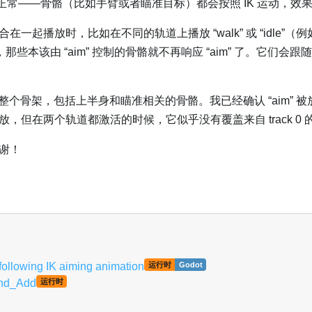
一切正常——骨骼（比如手臂或者瞄准目标）都会按照 IK 运动，效
播放时，比如在不同的轨道上播放 “walk” 或 “idle”（例如 tr
“aim”），那些本该由 “aim” 控制的骨骼就不再响应 “aim” 了。它们
影响整个骨架，包括上半身和瞄准相关的骨骼。我已经确认 “aim” 
，但在两个轨道都激活的时候，它似乎没有覆盖来自 track 0 
谢！
llowing IK aiming animation
运行时
Godot
end_Add
运行时