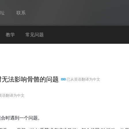
论坛
联系
Spine
教学
常见问题
功能
画廊
运行时
时无法影响骨骼的问题
已从
英语
翻译为
中文
教学
常见问题
英语
翻译为
中文
马上试用
采购
做动画混合时遇到一个问题。