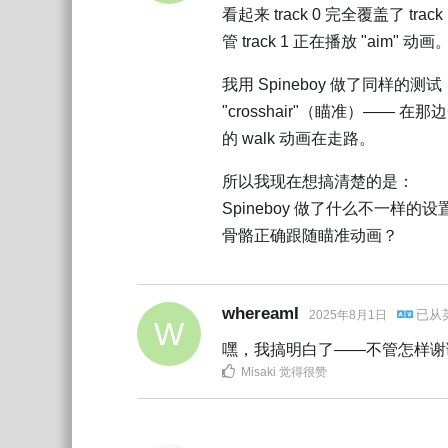
看起来 track 0 完全覆盖了 t
管 track 1 正在播放 "aim" 动画
我用 Spineboy 做了同样的测试：让
"crosshair"（瞄准）—— 在
的 walk 动画在走路。
所以我现在想搞清楚的是：
Spineboy 做了什么不一样的
骨骼正确跟随瞄准动画？
whereamI
已从
2025年8月1日
W
嘿，我搞明白了——不管怎样谢
Misaki
觉得很赞