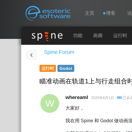
导航
Esoteric Software
主页
博客
主页
功能
画廊
运行时
Spine Forum
博客
运行时
Godot
论坛
瞄准动画在轨道1上与行走组合
联系
whereamI
已从
2025年8月1日
W
大家好，
我在用 Spine 和 Godot 