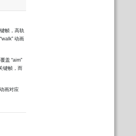
关键帧，高轨
alk” 动画
 “aim”
打关键帧，而
 动画对应
回复