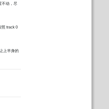
的位置不动，尽
track 0
然让上半身的
回复
回复