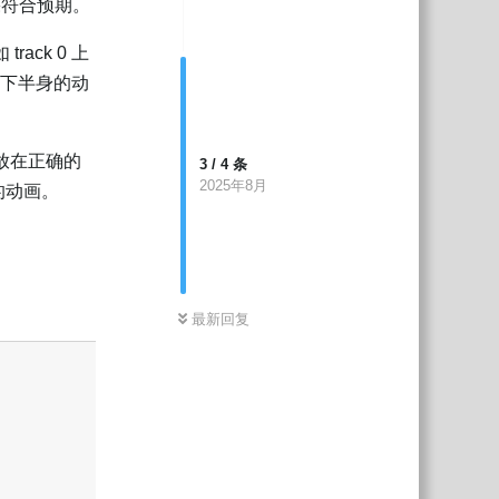
果符合预期。
ack 0 上
会跟随下半身的动
被放在正确的
3
/
4
条
2025年8月
的动画。
回复
最新回复