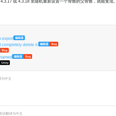
3.17 或 4.3.18 里随机重新设置一个骨骼的父骨骼，就能复现
o export
编辑器
 completely delete it.
编辑器
Bug
Bug
Renamed
编辑器
Bug
Unity
译为
中文
英语
翻译为
中文