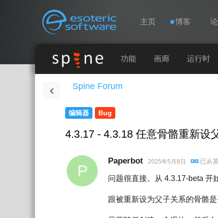
导航
Esoteric Software
主页
博客
主页
功能
画廊
运行时
Spine Forum
博客
编辑器
Bug
论坛
4.3.17 - 4.3.18 任意骨骼
联系
Paperbot
已从
2025年5月8日
P
问题很直接。从 4.3.17-beta 
跟被重新设为父子关系的骨骼是