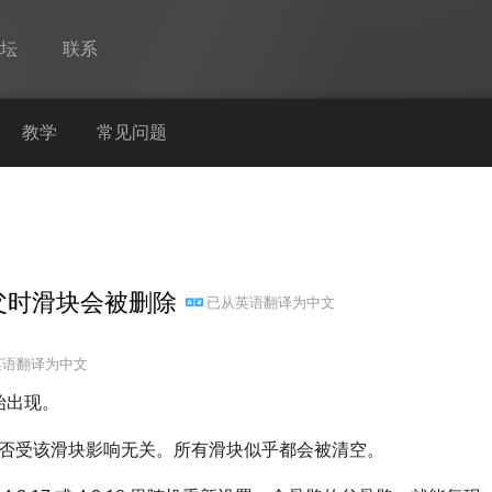
论坛
联系
Spine
教学
常见问题
功能
画廊
运行时
重新设父时滑块会被删除
已从
英语
翻译为
中文
教学
常见问题
英语
翻译为
中文
马上试用
开始出现。
采购
否受该滑块影响无关。所有滑块似乎都会被清空。