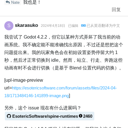
我也是！
Nate
回复
skarasuko
S
已从
英语
翻译为
中文
2024年4月18日
已编辑
我尝试了 Godot 4.2.2，但它以某种方式弄坏了我当前的动
画系统。我不确定能不能准确找出原因，不过还是想把这个
问题提出来。我的玩家角色会在初始设置姿势停留大约 1
秒，然后才正常切换到 idle。然而，站立、行走、奔跑这些
动画有时不会进行切换（是基于 Blend 位置代码的切换）。
[upl-image-preview
url=
https://esotericsoftware.com/forum/assets/files/2024-04-
18/1713484146-141899-image.png
]
另外，这个 issue 现在有什么进展吗？
EsotericSoftware/spine-runtimes
2460