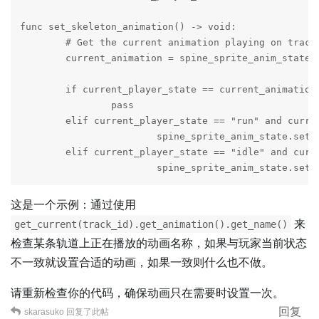
func set_skeleton_animation() -> void:

	# Get the current animation playing on track 0

	current_animation = spine_sprite_anim_state.get_current(0).get_animation().get_name()

	if current_player_state == current_animation:

		pass

	elif current_player_state == "run" and current_animation != "run":

			spine_sprite_anim_state.set_animation("run", true, 0)

	elif current_player_state == "idle" and current_animation != "idle":

			spine_sprite_anim_state.set
这是一个示例：通过使用
来
get_current(track_id).get_animation().get_name()
检查某条轨道上正在播放的动画名称，如果与玩家当前状态
不一致就设置合适的动画，如果一致则什么也不做。
请重新检查你的代码，确保动画只在需要时设置一次。
回复
skarasuko
回复了此帖