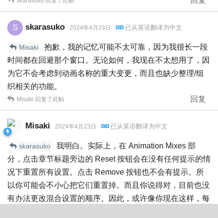
回复
skarasuko
回复了此帖
skarasuko
S
已从
英语
翻译为
中文
2024年4月23日
抱歉，我的记忆可能不太可靠，因为我很长一段
Misaki
时间都在回避那个窗口。无论如何，我现在不太想用了，因
为它不会考虑到动画名称的重大变更，而且也缺少整理/组
织相关的功能。
回复
Misaki
回复了此帖
Misaki
已从
英语
翻译为
中文
2024年4月23日
我明白。实际上，在 Animation Mixes 部
skarasuko
分，点击章节标题旁边的 Reset 按钮会在没有任何提示的情
况下重置所有设置。点击 Remove 按钮也不会有提示。所
以你可能会不小心把它们重置掉。而且你说得对，目前也没
有办法更改混合设置的顺序。因此，或许像你现在这样，每
次都通过代码来设置混合时长会更好。