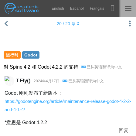
English
Español
Français
导航
Esoteric Software
20
/
20
条
Spine
主页
功能
博客
画廊
运行时
Godot
论坛
运行时
对 Spine 4.2 和 Godot 4.2.2 的支持
已从
英语
翻译为
中文
教学
联系
T.Fly()
已从
英语
翻译为
中文
2024年4月17日
常见问题
Godot 刚刚发布了新版本：
马上试用
https://godotengine.org/article/maintenance-release-godot-4-2-2-
and-4-1-4/
采购
*意思是 Godot 4.2.2
回复