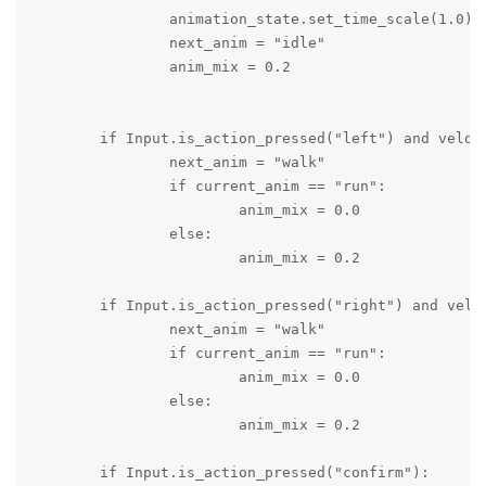
		animation_state.set_time_scale(1.0)

		next_anim = "idle"

		anim_mix = 0.2

	if Input.is_action_pressed("left") and velocity.x >= -500 and velocity.x < 0:

		next_anim = "walk"

		if current_anim == "run":

			anim_mix = 0.0

		else:

			anim_mix = 0.2

	if Input.is_action_pressed("right") and velocity.x <= 500 and velocity.x > 0:

		next_anim = "walk"

		if current_anim == "run":

			anim_mix = 0.0

		else:

			anim_mix = 0.2

	if Input.is_action_pressed("confirm"):
