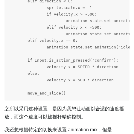
	elif direction < 0:

		sprite.scale.x = -1

		if velocity.x > -500:

			animation_state.set_animation("walk", true, 10).set_time_scale(0.25 + velocity.x / 750)

		elif velocity.x < -500:

			animation_state.set_animation("run", true, 10).set_time_scale(0.25 + velocity.x / 750)

	elif velocity.x == 0:

		animation_state.set_animation("idle", true, 10).set_time_scale(1.0)

	if Input.is_action_pressed("confirm"):

		velocity.x = SPEED * direction

	else:

		velocity.x = 500 * direction

	move_and_slide()
之所以采用这种设置，是因为我想让动画以合适的速度播
放，而这个速度可以被摇杆精确控制。
我还想根据特定的切换来设置 animation mix，但是