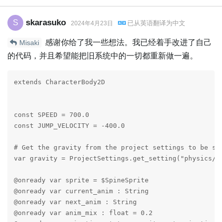
skarasuko
S
已从
英语
翻译为
中文
2024年4月23日
感谢你给了我一些想法。我已经着手改进了自己
Misaki
的代码，并且希望能把旧系统中的一切都重新做一遍。
extends CharacterBody2D

const SPEED = 700.0

const JUMP_VELOCITY = -400.0

# Get the gravity from the project settings to be syn
var gravity = ProjectSettings.get_setting("physics/2d
@onready var sprite = $SpineSprite

@onready var current_anim : String

@onready var next_anim : String

@onready var anim_mix : float = 0.2
