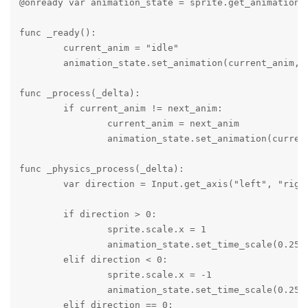
@onready var animation_state = sprite.get_animation_s
func _ready():

	current_anim = "idle"

	animation_state.set_animation(current_anim, true, 10)

func _process(_delta):

	if current_anim != next_anim:

		current_anim = next_anim

		animation_state.set_animation(current_anim, true, 10).set_mix_duration(anim_mix)

func _physics_process(_delta):

	var direction = Input.get_axis("left", "right")

	if direction > 0:

		sprite.scale.x = 1

		animation_state.set_time_scale(0.25 + velocity.x / 750)

	elif direction < 0:

		sprite.scale.x = -1

		animation_state.set_time_scale(0.25 + velocity.x / -750)

	elif direction == 0:
