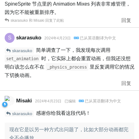
SpineSprite 节点里的 Animation Mixes 列表非常难管理，
因为它不能被重新排序。
回复
skarasuko
和
Misaki
回复了此帖
skarasuko
S
已从
英语
翻译为
中文
2024年4月23日
简单调查了一下，我发现每次调用
skarasuko
时，它实际上都会重置动画，但我还没想
set_animation
明白该怎么在不在
里反复调用它的情况
_physics_process
下切换动画。
回复
Misaki
已从
英语
翻译为
中文
2024年4月23日
已编辑
感谢你给我看这段代码！
skarasuko
现在它是以另一种方式出问题了，比如大部分动画都完
全不会播放。