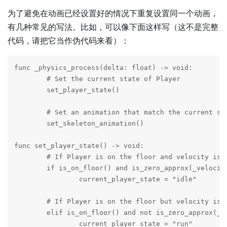
为了避免在动画已经设置好的情况下重复设置同一个动画，
有几种常见的写法。比如，可以像下面这样写（这不是完整
代码，请把它当作伪代码来看）：
func _physics_process(delta: float) -> void:

	# Set the current state of Player

	set_player_state()

	# Set an animation that match the current state of Player

	set_skeleton_animation()

func set_player_state() -> void:

	# If Player is on the floor and velocity is zero, set "current_player_state" to "idle"

	if is_on_floor() and is_zero_approx(_velocity.x):

		current_player_state = "idle"

	# If Player is on the floor but velocity is not zero, set "current_player_state" to "run"

	elif is_on_floor() and not is_zero_approx(_velocity.x):

		current_player_state = "run"
