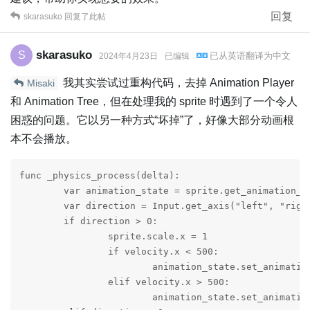
回复
skarasuko
回复了此帖
skarasuko
S
已从
英语
翻译为
中文
2024年4月23日
已编辑
我其实尝试过重构代码，去掉 Animation Player
Misaki
和 Animation Tree，但在处理我的 sprite 时遇到了一个令人
困惑的问题。它以另一种方式“坏掉”了，好像大部分动画根
本不会播放。
func _physics_process(delta):

	var animation_state = sprite.get_animation_state()

	var direction = Input.get_axis("left", "right")

	if direction > 0:

		sprite.scale.x = 1

		if velocity.x < 500:

			animation_state.set_animation("walk", true, 10).set_time_scale(0.25 + velocity.x / 750)

		elif velocity.x > 500:

			animation_state.set_animation("run", true, 10).set_time_scale(0.25 + velocity.x / 750)
