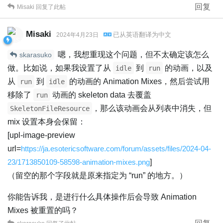
回复
Misaki
回复了此帖
Misaki
已从
英语
翻译为
中文
2024年4月23日
嗯，我想重现这个问题，但不太确定该怎么
skarasuko
做。比如说，如果我设置了从
到
的动画，以及
idle
run
从
到
的动画的 Animation Mixes，然后尝试用
run
idle
移除了
动画的 skeleton data 去覆盖
run
，那么该动画会从列表中消失，但
SkeletonFileResource
mix 设置本身会保留：
[upl-image-preview
url=
https://ja.esotericsoftware.com/forum/assets/files/2024-04-
23/1713850109-58598-animation-mixes.png
]
（留空的那个字段就是原来指定为 “run” 的地方。）
你能告诉我，是进行什么具体操作后会导致 Animation
Mixes 被重置的吗？