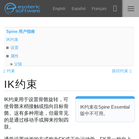
Navigation
Esoteric Software
English
Español
Français
Main Content
Spine
主页
Spine 用户指南
IK约束
功能
博客
设置
画廊
属性
论坛
父级
运行时
约束
路径约束
子级
教学
IK约束
目标
联系
正向
常见问题
压缩
IK约束用于设置骨骼旋转，可
马上试用
拉伸
使骨骼末梢接触或指向目标骨
IK约束在Spine Essential
骼。这有多种用途，但最常见
版中不可用。
均匀
采购
的是通过移动手或脚来控制四
柔和度
肢。
混合
限制