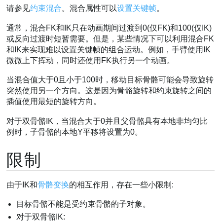
请参见
约束混合
。混合属性可以
设置关键帧
。
通常，混合FK和IK只在动画期间过渡到0(仅FK)和100(仅IK)
或反向过渡时短暂需要。但是，某些情况下可以利用混合FK
和IK来实现难以设置关键帧的组合运动。例如，手臂使用IK
微微上下挥动，同时还使用FK执行另一个动画。
当混合值大于0且小于100时，移动目标骨骼可能会导致旋转
突然使用另一个方向。这是因为骨骼旋转和约束旋转之间的
插值使用最短的旋转方向。
对于双骨骼IK，当混合大于0并且父骨骼具有本地非均匀比
例时，子骨骼的本地Y平移将设置为0。
限制
由于IK和
骨骼变换
的相互作用，存在一些小限制:
目标骨骼不能是受约束骨骼的子对象。
对于双骨骼IK: