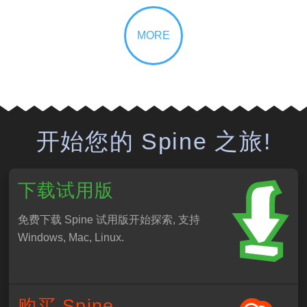
开始您的 Spine 之旅!
下载试用版
免费下载 Spine 试用版开始探索, 支持
Windows, Mac, Linux.
购买 Spine