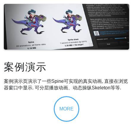
案例演示
案例演示页演示了一些Spine可实现的真实动画, 直接在浏览
器窗口中显示. 可分层播放动画、动态操纵Skeleton等等.