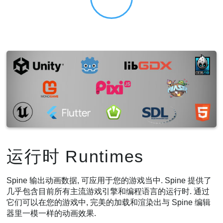
运行时 Runtimes
Spine 输出动画数据, 可应用于您的游戏当中. Spine 提供了
几乎包含目前所有主流游戏引擎和编程语言的运行时. 通过
它们可以在您的游戏中, 完美的加载和渲染出与 Spine 编辑
器里一模一样的动画效果.